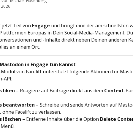
t von
Michael Hasenberg
l 2026
jetzt Teil von 
Engage
 und bringt eine der am schnellsten
 Plattformen Europas in Dein Social-Media-Management. Du
nversationen und -Inhalte direkt neben Deinen anderen K
alles an einem Ort.
 Mastodon in Engage tun kannst
-Modul von Facelift unterstützt folgende Aktionen für Mast
n-API:
s liken
 – Reagiere auf Beiträge direkt aus dem 
Context
-Pan
s beantworten
 – Schreibe und sende Antworten auf Mast
, ohne Facelift zu verlassen.
s löschen
 – Entferne Inhalte über die Option 
Delete Conte
-Menü.