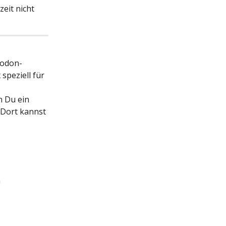
eit nicht 
todon-
x
 speziell für 
 Du ein 
 Dort kannst 
n