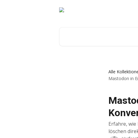
Zum Hauptinhalt springen
Nach Artikeln suchen …
Alle Kollektion
Mastodon in E
Mastod
Konver
Erfahre, wie
löschen dire