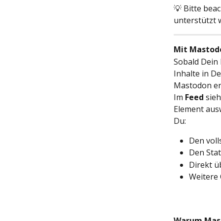
💡 Bitte beac
unterstützt 
Mit Mastod
Sobald Dein 
Inhalte in D
Mastodon ers
Im 
Feed
 sie
Element ausw
Du:
Den voll
Den Sta
Direkt ü
Weitere 
Warum Mast