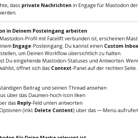
hte, dass 
private Nachrichten
 in Engage für Mastodon derz
werden.
on in Deinem Posteingang arbeiten
Mastodon-Profil mit Facelift verbunden ist, erscheinen Mas
einem 
Engage
-Posteingang. Du kannst einen 
Custom Inbo
tellen, um Deinen Workflow übersichtlich zu halten.
hst Du eingehende Mastodon-Statuses und Antworten. Wenn
ählst, öffnet sich das 
Context
-Panel auf der rechten Seite.
ständigen Beitrag und seinen Thread ansehen
tus über das Daumen-hoch-Icon liken
ber das 
Reply
-Feld unten antworten
Optionen (inkl. 
Delete Content
) über das 
···
-Menü aufrufe
odon für Deine Marke relevant ist