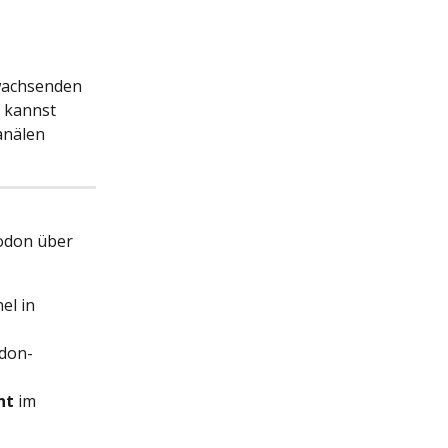
 wachsenden 
 kannst 
anälen 
odon über 
el in 
odon-
nt
 im 