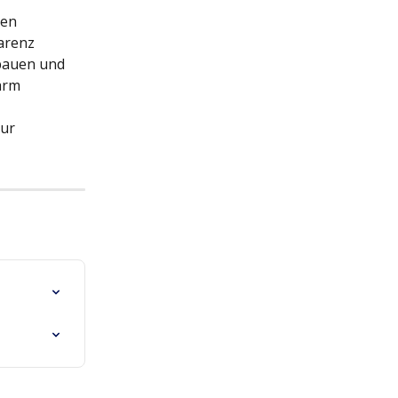
en 
arenz 
bauen und 
ärm 
ur 